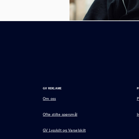
GV REKLAME
P
Om oss
P
Ofte stilte spørsmål
I
GV Lysskilt og Varselskilt