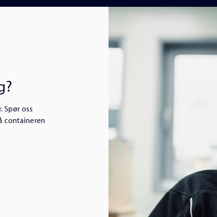
g?
. Spør oss
å containeren