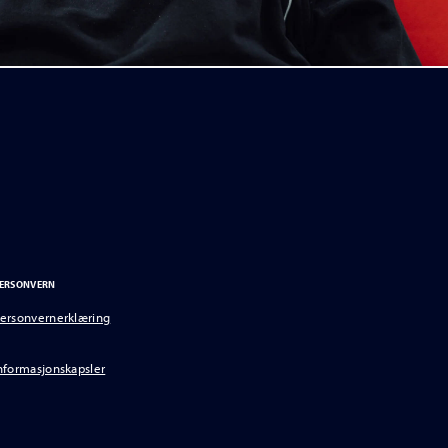
ERSONVERN
ersonvernerklæring
nformasjonskapsler