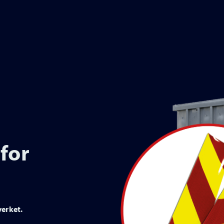
for
verket.