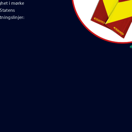
ghet i mørke
 Statens
ningslinjer: