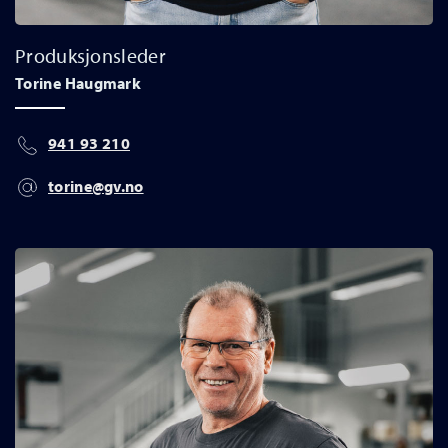
Produksjonsleder
Torine Haugmark
941 93 210
torine@gv.no