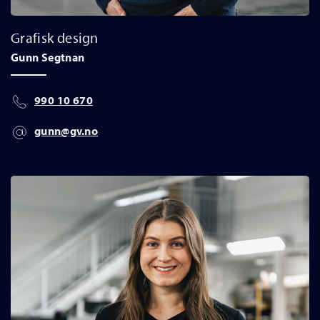
Grafisk design
Gunn Segtnan
990 10 670
gunn@gv.no