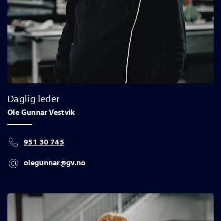
Daglig leder
Ole Gunnar Vestvik
951 30 745
olegunnar@gv.no