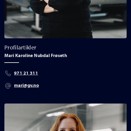
Profilartikler
Mari Karoline Nubdal Frøseth
971 21 311
mari@gv.no