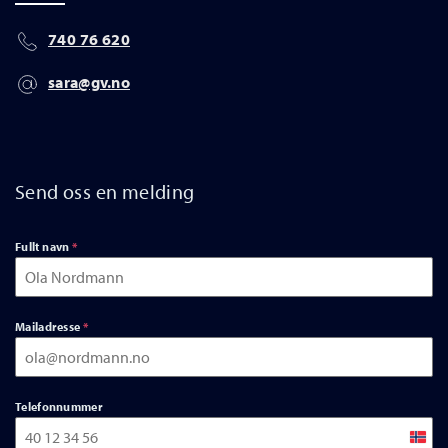
740 76 620
sara@gv.no
Send oss en melding
Fullt navn
*
Mailadresse
*
Telefonnummer
Norw