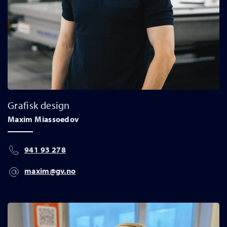
Grafisk design
Maxim Miassoedov
941 93 278
maxim@gv.no