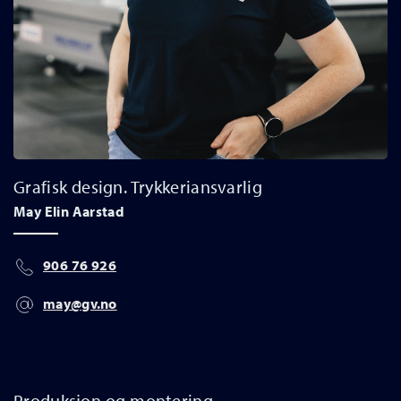
Grafisk design. Trykkeriansvarlig
May Elin Aarstad
906 76 926
may@gv.no
Produksjon og montering